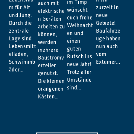
im Timp
auch mit
m für Alt
zurzeit in
wünscht
elektrische
und Jung.
neue
euch frohe
n Geräten
Durch die
Gebiete!
Weihnacht
arbeiten zu
zentrale
Baufahrze
en und
können,
Lage sind
uge haben
einen
werden
Lebensmitt
nun auch
guten
mehrere
elläden,
vom
Rutsch ins
Baustromv
Schwimmb
Extumer...
neue Jahr!
erteiler
äder...
Trotz aller
genutzt.
Umstände
Die kleinen
sind...
orangenen
Kästen...