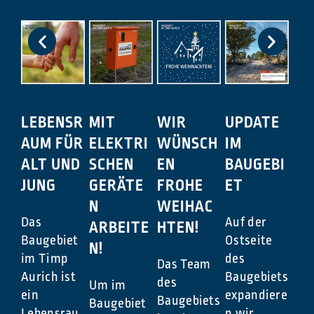
LEBENSR
MIT
WIR
UPDATE
AUM FÜR
ELEKTRI
WÜNSCH
IM
ALT UND
SCHEN
EN
BAUGEBI
JUNG
GERÄTE
FROHE
ET
N
WEIHAC
Das
Auf der
ARBEITE
HTEN!
Baugebiet
Ostseite
N!
im Timp
des
Das Team
Aurich ist
Baugebiets
des
Um im
ein
expandiere
Baugebiets
Baugebiet
Lebensrau
n wir