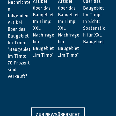
Artikel
Artikel
über das
Nachrichte
über das
über das
Baugebiet
n
Baugebiet
Baugebiet
Im Timp:
folgenden
Im Timp:
Im Timp:
In Sicht:
Artikel
XXL
XXL
Spatenstic
über das
Nachfrage
Nachfrage
h für XXL
Baugebiet
bei
bei
Baugebiet
Im Timp:
Baugebiet
Baugebiet
"Baugebiet
„Im Timp“
„Im Timp“
im Timp:
70 Prozent
sind
verkauft"
ZUR NEWSÜBERSICHT