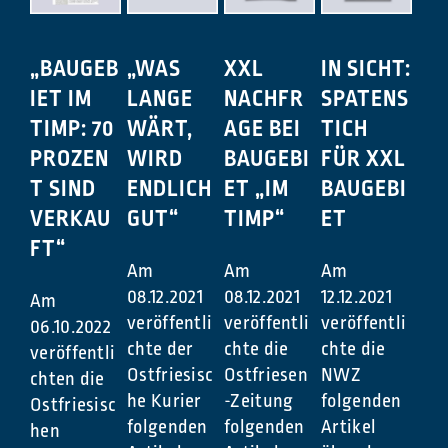
„BAUGEB
„WAS
XXL
IN SICHT:
IET IM
LANGE
NACHFR
SPATENS
TIMP: 70
WÄRT,
AGE BEI
TICH
PROZEN
WIRD
BAUGEBI
FÜR XXL
T SIND
ENDLICH
ET „IM
BAUGEBI
VERKAU
GUT“
TIMP“
ET
FT“
Am
Am
Am
08.12.2021
08.12.2021
12.12.2021
Am
veröffentli
veröffentli
veröffentli
06.10.2022
chte der
chte die
chte die
veröffentli
Ostfriesisc
Ostfriesen
NWZ
chten die
he Kurier
-Zeitung
folgenden
Ostfriesisc
folgenden
folgenden
Artikel
hen