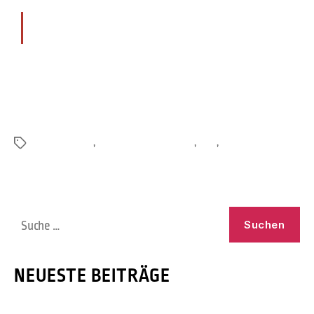
Startseite
Flyer baugebiet
,
Grundstücksreservierung
,
Flyer
,
Baugebiet im Timp
NEUESTE BEITRÄGE