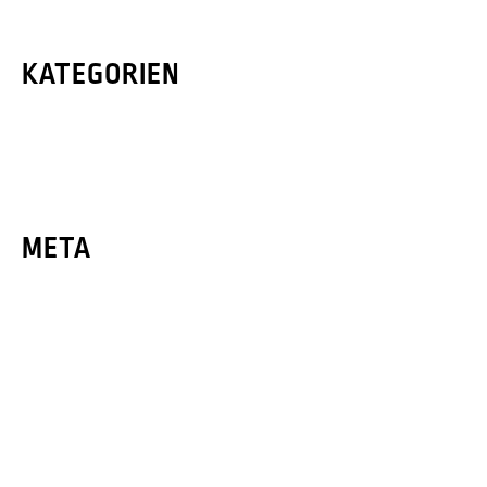
Dezember 2020
KATEGORIEN
Presse
News
META
Anmelden
Eintrags-Feed
Kommentar-Feed
WordPress.org