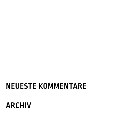
Lebensraum für Alt und Jung
Mit elektrischen Geräten arbeiten!
Update im Baugebiet
Wir wünschen Frohe Weihachten!
Klein aber fein
NEUESTE KOMMENTARE
ARCHIV
Februar 2023