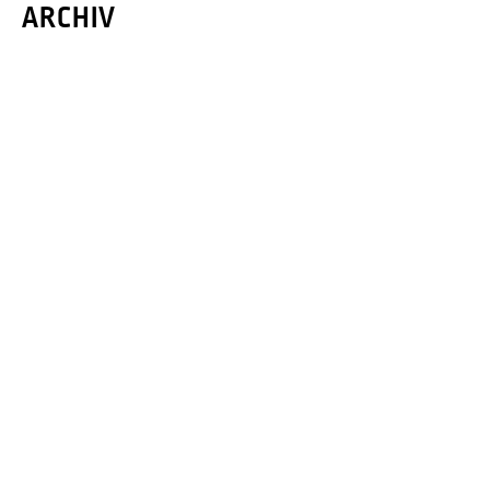
ARCHIV
Februar 2023
Dezember 2022
November 2022
Oktober 2022
September 2022
August 2022
Juli 2022
Juni 2022
Mai 2022
April 2022