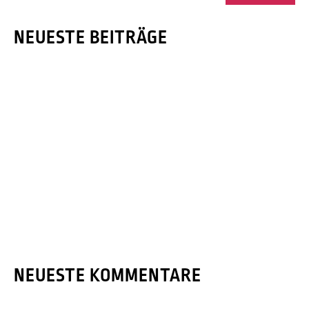
NEUESTE BEITRÄGE
Lebensraum für Alt und Jung
Mit elektrischen Geräten arbeiten!
Update im Baugebiet
Wir wünschen Frohe Weihachten!
Klein aber fein
NEUESTE KOMMENTARE