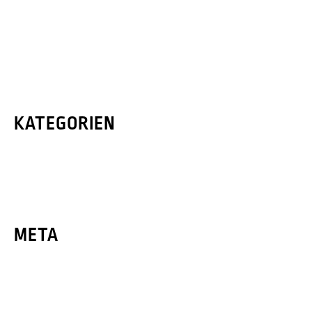
Februar 2021
Januar 2021
Dezember 2020
KATEGORIEN
Presse
News
META
Anmelden
Eintrags-Feed